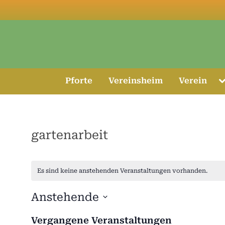
Skip
to
content
T
Pforte
Vereinsheim
Verein
s
m
gartenarbeit
Es sind keine anstehenden Veranstaltungen vorhanden.
Anstehende
Datum
Vergangene Veranstaltungen