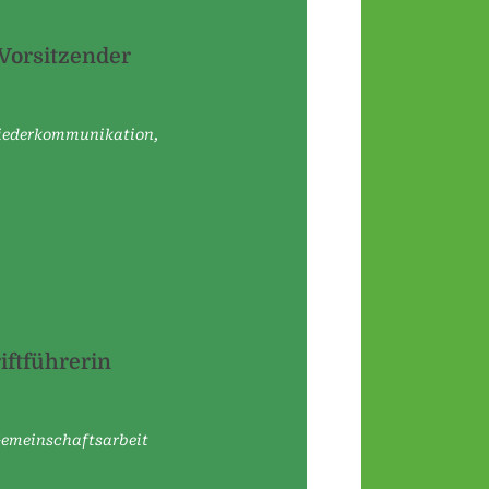
. Vorsitzender
liederkommunikation,
iftführerin
 Gemeinschaftsarbeit