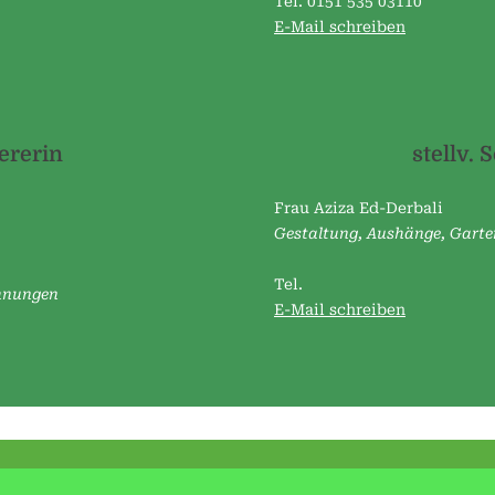
w
Tel. 0151 535 03110
E-Mail schreiben
i
e
s
e
iererin
stellv. 
n
e
Frau Aziza Ed-Derbali
.
Gestaltung, Aushänge, Garte
V
Tel.
hnungen
.
E-Mail schreiben