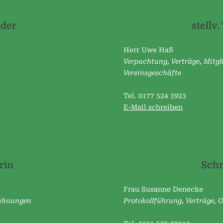
v
nder
stellv
e
r
Herr Uwe Haß
e
Verpachtung, Verträge, Mitg
i
Vereinsgeschäfte
n
Tel. 0177 524 3923
H
E-Mail schreiben
o
s
p
i
rin
Schr
t
Frau Susanne Denecke
a
Mahnungen
Protokollführung, Verträge,
l