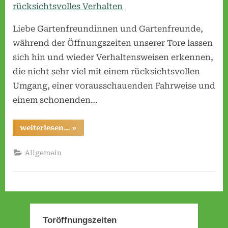
v
e
Liebe Gartenfreundinnen und Gartenfreunde,
r
während der Öffnungszeiten unserer Tore lassen
e
sich hin und wieder Verhaltensweisen erkennen,
i
die nicht sehr viel mit einem rücksichtsvollen
n
Umgang, einer vorausschauenden Fahrweise und
H
einem schonenden…
o
s
“Fahrzeuge
weiterlesen…
»
in
p
der
Gartenanlage
Allgemein
i
und
rücksichtsvolles
t
Verhalten”
a
l
w
Toröffnungszeiten
i