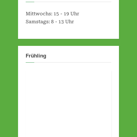
e
Mittwochs: 15 - 19 Uhr
s
Samstags: 8 - 13 Uhr
e
n
e
.
Frühling
V
.