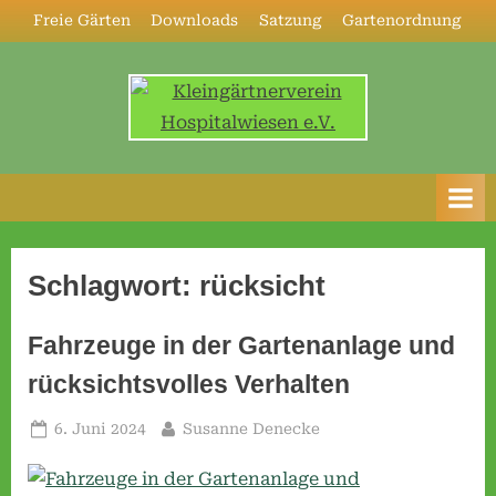
Skip
Freie Gärten
Downloads
Satzung
Gartenordnung
to
content
K
l
e
i
n
Schlagwort:
rücksicht
g
ä
Fahrzeuge in der Gartenanlage und
r
rücksichtsvolles Verhalten
t
Posted
By
6. Juni 2024
Susanne Denecke
n
on
e
r