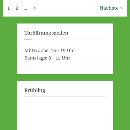
Seitennummerierung
1
2
…
4
Nächste
der
Beiträge
Toröffnungszeiten
Mittwochs: 15 - 19 Uhr
Samstags: 8 - 13 Uhr
Frühling