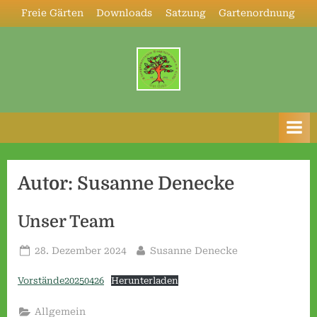
Skip
Freie Gärten
Downloads
Satzung
Gartenordnung
to
content
K
l
e
i
n
Autor:
Susanne Denecke
g
ä
Unser Team
r
Posted
By
28. Dezember 2024
Susanne Denecke
t
on
n
Vorstände20250426
Herunterladen
e
Allgemein