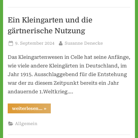
i
was
tun?”
e
s
Ein Kleingarten und die
e
gärtnerische Nutzung
n
e
Posted
By
9. September 2024
Susanne Denecke
on
.
Das Kleingartenwesen in Celle hat seine Anfänge,
V
wie viele andere Kleingärten in Deutschland, im
.
Jahr 1915. Ausschlaggebend für die Entstehung
war der zu diesem Zeitpunkt bereits ein Jahr
andauernde 1.Weltkrieg….
“Ein
weiterlesen…
»
Kleingarten
und
die
Allgemein
gärtnerische
Nutzung”