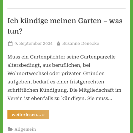
r
v
e
Ich kündige meinen Garten – was
r
tun?
e
i
Posted
By
9. September 2024
Susanne Denecke
n
on
Muss ein Gartenpächter seine Gartenparzelle
H
altersbedingt, aus beruflichen, bei
o
Wohnortwechsel oder privaten Gründen
s
aufgeben, bedarf es einer fristgerechten
p
schriftlichen Kündigung. Die Mitgliedschaft im
i
Verein ist ebenfalls zu kündigen. Sie muss…
t
a
“Ich
weiterlesen…
»
l
kündige
meinen
w
Garten
Allgemein
–