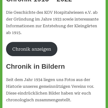
v
Die Geschichte des KGV Hospitalwiesen e.V. ab
e
der Gründung im Jahre 1933 sowie interessante
r
Informationen zur Entstehung der Kleingärten
e
ab 1915.
i
n
H
Chronik anzeigen
o
s
Chronik in Bildern
p
i
Seit dem Jahr 1934 liegen uns Fotos aus der
t
Historie unseres gemeinnützigen Vereins vor.
a
Diese eindrücklichen Bilder haben wir euch
l
chronologisch zusammengestellt.
w
i