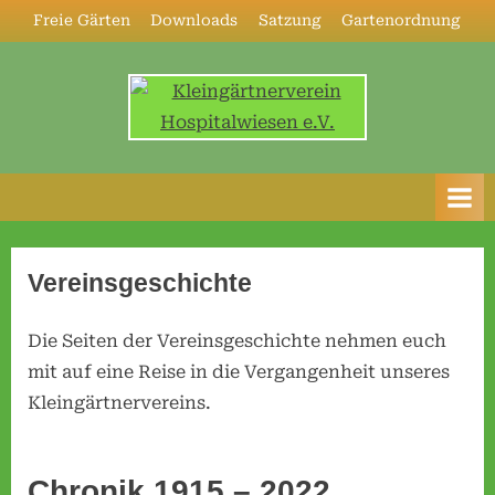
Skip
Freie Gärten
Downloads
Satzung
Gartenordnung
to
content
K
l
e
i
n
Vereinsgeschichte
g
ä
Die Seiten der Vereinsgeschichte nehmen euch
r
mit auf eine Reise in die Vergangenheit unseres
t
Kleingärtnervereins.
n
e
Chronik 1915 – 2022
r