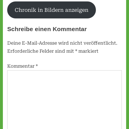
e
Chronik in Bildern anzeigen
s
e
Schreibe einen Kommentar
n
e
Deine E-Mail-Adresse wird nicht veröffentlicht.
.
Erforderliche Felder sind mit
*
markiert
V
.
Kommentar
*