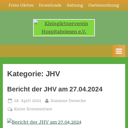
Skip
Freie Gärten
Downloads
Satzung
Gartenordnung
to
content
K
l
e
i
n
Kategorie:
JHV
g
ä
Bericht der JHV am 27.04.2024
r
Posted
By
28. April 2024
Susanne Denecke
t
on
zu
Keine Kommentare
n
Bericht
e
der
r