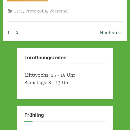
vom
10.03.2018
(Vereinshaus)”
,
,
JHV
Protokolle
Vorstand
Seitennummerierung
1
2
Nächste
der
Beiträge
Toröffnungszeiten
Mittwochs: 15 - 19 Uhr
Samstags: 8 - 13 Uhr
Frühling