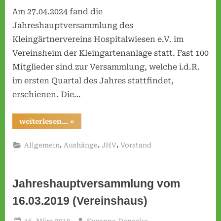
JHV
Am 27.04.2024 fand die
am
v
27.04.2024
Jahreshauptversammlung des
e
Kleingärtnervereins Hospitalwiesen e.V. im
r
Vereinsheim der Kleingartenanlage statt. Fast 100
e
Mitglieder sind zur Versammlung, welche i.d.R.
i
im ersten Quartal des Jahres stattfindet,
n
erschienen. Die…
H
o
“Bericht
weiterlesen…
»
s
der
JHV
p
am
,
,
,
Allgemein
Aushänge
JHV
Vorstand
27.04.2024”
i
t
a
Jahreshauptversammlung vom
l
16.03.2019 (Vereinshaus)
w
i
Posted
By
16. März 2019
Susanne Denecke