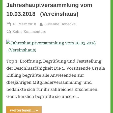
Jahreshauptversammlung vom
10.03.2018 (Vereinshaus)
Posted
By
10. März 2018
Susanne Denecke
on
zu
Keine Kommentare
Jahreshauptversammlung
vom
10.03.2018
(Vereinshaus)
Top 1: Eröffnung, Begrüßung und Feststellung
der Beschlussfähigkeit Die 1. Vorsitzende Ursula
Kißling begrüßte alle Anwesenden zur
diesjährigen Mitgliederversammlung und
bedankte sich für ihr zahlreiches Erscheinen.
Ganz herzlich begrüßte sie unsere…
“Jahreshauptversammlung
weiterlesen…
»