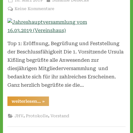
on
e
zu
Keine Kommentare
Jahreshauptversammlung
s
vom
e
16.03.2019 (Vereinshaus)
n
e
Top 1: Eröffnung, Begrüßung und Feststellung
.
der Beschlussfähigkeit Die 1. Vorsitzende Ursula
V
Kißling begrüßte alle Anwesenden zur
.
diesjährigen Mitgliederversammlung und
bedankte sich für ihr zahlreiches Erscheinen.
Ganz herzlich begrüßte sie die…
“Jahreshauptversammlung
weiterlesen…
»
vom
16.03.2019 (Vereinshaus)”
,
,
JHV
Protokolle
Vorstand