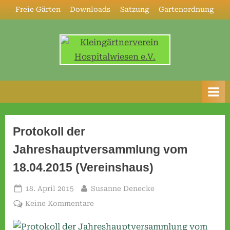
Skip
Freie Gärten
Downloads
Satzung
Gartenordnung
to
content
K
l
e
i
n
Protokoll der
g
Jahreshauptversammlung vom
ä
18.04.2015 (Vereinshaus)
r
t
Posted
By
18. April 2015
Susanne Denecke
n
on
zu
Keine Kommentare
e
Protokoll
der
r