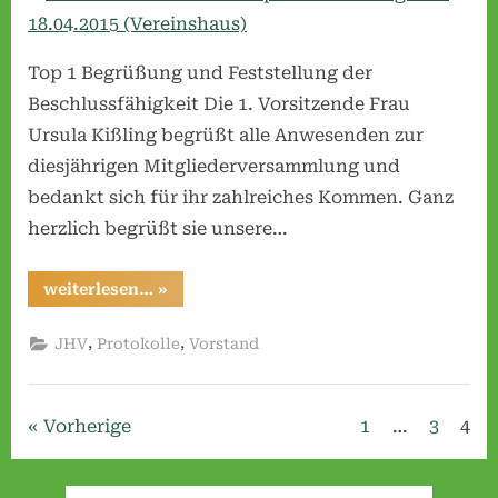
Jahreshauptversammlung
v
vom
e
18.04.2015
Top 1 Begrüßung und Feststellung der
r
(Vereinshaus)
Beschlussfähigkeit Die 1. Vorsitzende Frau
e
Ursula Kißling begrüßt alle Anwesenden zur
i
diesjährigen Mitgliederversammlung und
n
bedankt sich für ihr zahlreiches Kommen. Ganz
H
herzlich begrüßt sie unsere…
o
s
“Protokoll
weiterlesen…
»
der
p
Jahreshauptversammlung
vom
i
,
,
JHV
Protokolle
Vorstand
18.04.2015
(Vereinshaus)”
t
a
Seitennummerierung
Vorherige
1
…
3
4
l
w
der
i