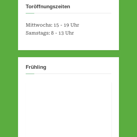
Beiträge
Toröffnungszeiten
e
s
e
Mittwochs: 15 - 19 Uhr
Samstags: 8 - 13 Uhr
n
e
.
V
Frühling
.