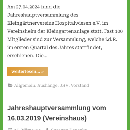
JHV
Am 27.04.2024 fand die
am
v
27.04.2024
Jahreshauptversammlung des
e
Kleingärtnervereins Hospitalwiesen e.V. im
r
Vereinsheim der Kleingartenanlage statt. Fast 100
e
Mitglieder sind zur Versammlung, welche i.d.R.
i
im ersten Quartal des Jahres stattfindet,
n
erschienen. Die…
H
o
“Bericht
weiterlesen…
»
s
der
JHV
p
am
,
,
,
Allgemein
Aushänge
JHV
Vorstand
27.04.2024”
i
t
a
Jahreshauptversammlung vom
l
16.03.2019 (Vereinshaus)
w
i
Posted
By
16. März 2019
Susanne Denecke