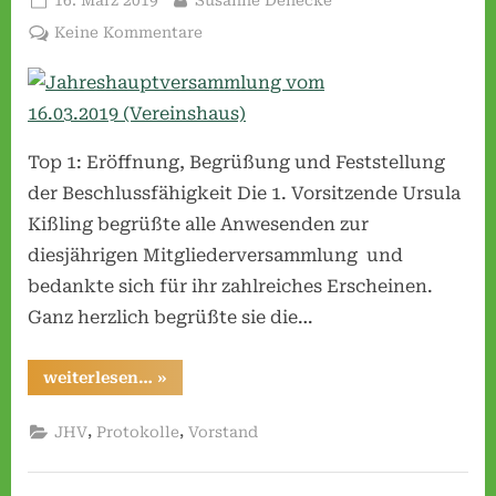
on
e
zu
Keine Kommentare
Jahreshauptversammlung
s
vom
e
16.03.2019 (Vereinshaus)
n
e
Top 1: Eröffnung, Begrüßung und Feststellung
.
der Beschlussfähigkeit Die 1. Vorsitzende Ursula
V
Kißling begrüßte alle Anwesenden zur
.
diesjährigen Mitgliederversammlung und
bedankte sich für ihr zahlreiches Erscheinen.
Ganz herzlich begrüßte sie die…
“Jahreshauptversammlung
weiterlesen…
»
vom
16.03.2019 (Vereinshaus)”
,
,
JHV
Protokolle
Vorstand