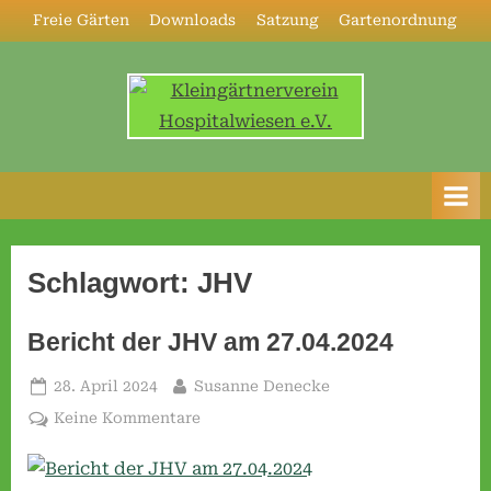
Skip
Freie Gärten
Downloads
Satzung
Gartenordnung
to
content
K
l
e
i
n
Schlagwort:
JHV
g
ä
Bericht der JHV am 27.04.2024
r
Posted
By
28. April 2024
Susanne Denecke
t
on
zu
Keine Kommentare
n
Bericht
e
der
r