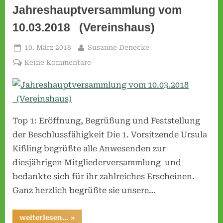
Jahreshauptversammlung vom
10.03.2018 (Vereinshaus)
Posted
By
10. März 2018
Susanne Denecke
on
zu
Keine Kommentare
Jahreshauptversammlung
vom
10.03.2018
(Vereinshaus)
Top 1: Eröffnung, Begrüßung und Feststellung
der Beschlussfähigkeit Die 1. Vorsitzende Ursula
Kißling begrüßte alle Anwesenden zur
diesjährigen Mitgliederversammlung und
bedankte sich für ihr zahlreiches Erscheinen.
Ganz herzlich begrüßte sie unsere…
“Jahreshauptversammlung
weiterlesen…
»