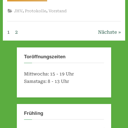
vom
10.03.2018
(Vereinshaus)”
,
,
JHV
Protokolle
Vorstand
Seitennummerierung
1
2
Nächste
der
Beiträge
Toröffnungszeiten
Mittwochs: 15 - 19 Uhr
Samstags: 8 - 13 Uhr
Frühling