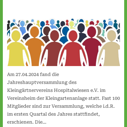
r
JHV
am
v
27.04.2024
e
r
e
i
n
H
o
s
Am 27.04.2024 fand die
p
Jahreshauptversammlung des
i
Kleingärtnervereins Hospitalwiesen e.V. im
t
Vereinsheim der Kleingartenanlage statt. Fast 100
a
Mitglieder sind zur Versammlung, welche i.d.R.
l
im ersten Quartal des Jahres stattfindet,
w
erschienen. Die…