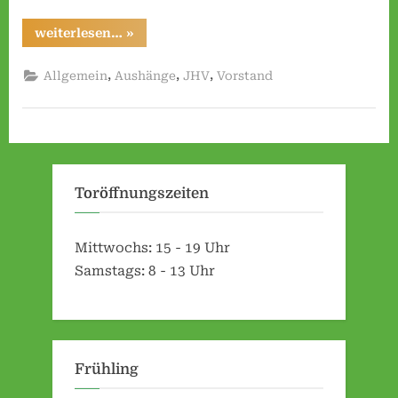
i
e
“Bericht
weiterlesen…
»
der
s
JHV
am
e
,
,
,
Allgemein
Aushänge
JHV
Vorstand
27.04.2024”
n
e
.
V
Toröffnungszeiten
.
Mittwochs: 15 - 19 Uhr
Samstags: 8 - 13 Uhr
Frühling