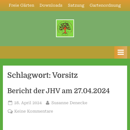
Skip
Freie Gärten
Downloads
Satzung
Gartenordnung
to
content
K
l
e
i
n
Schlagwort:
Vorsitz
g
ä
Bericht der JHV am 27.04.2024
r
Posted
By
28. April 2024
Susanne Denecke
t
on
zu
Keine Kommentare
n
Bericht
e
der